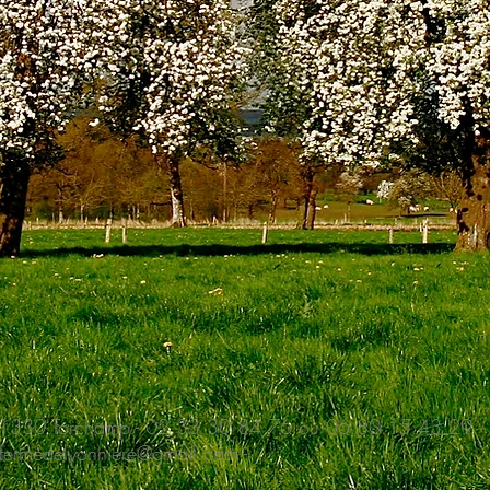
e - 61330 Torchamp - 02 33 30 84 76 ou 06.80.15.43.29
fermedelyonniere@gmail.com
-